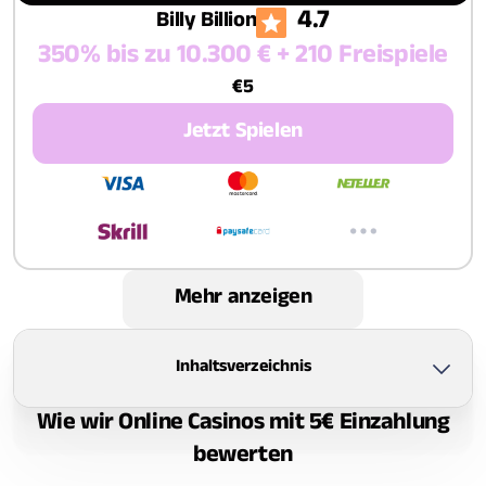
4.7
Billy Billion
350% bis zu 10.300 € + 210 Freispiele
€5
Jetzt Spielen
Mehr anzeigen
Inhaltsverzeichnis
Wie wir Online Casinos mit 5€ Einzahlung
Wie wir Online Casinos mit 5€ Einzahlung bewerten
bewerten