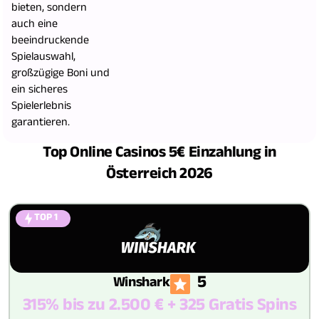
bieten, sondern
auch eine
beeindruckende
Spielauswahl,
großzügige Boni und
ein sicheres
Spielerlebnis
garantieren.
Top Online Casinos 5€ Einzahlung in
Österreich 2026
5
Winshark
315% bis zu 2.500 € + 325 Gratis Spins