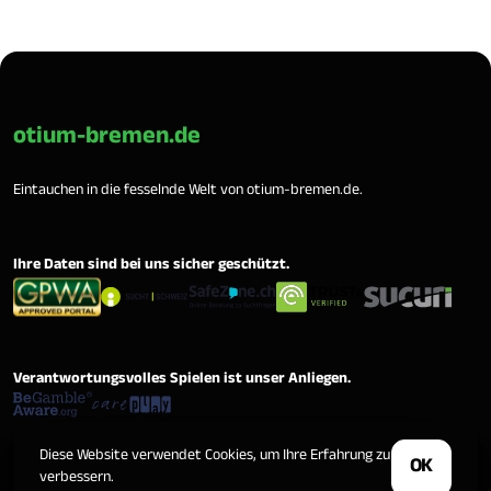
Gebühren der Zahlungsdienstleister. Dort kommt es also
darauf an, wie ihr eure Online Casino 5€ Einzahlung tätigt.
otium-bremen.de
Eintauchen in die fesselnde Welt von otium-bremen.de.
Ihre Daten sind bei uns sicher geschützt.
Verantwortungsvolles Spielen ist unser Anliegen.
Diese Website verwendet Cookies, um Ihre Erfahrung zu
OK
verbessern.
© 2026 otium-bremen.de. Alle Rechte vorbehalten.