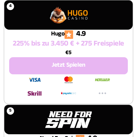
4.9
Hugo
225% bis zu 3.450 € + 275 Freispiele
€5
Jetzt Spielen