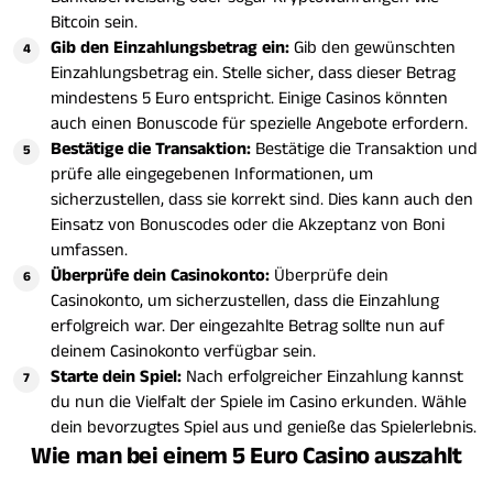
Bitcoin sein.
Gib den Einzahlungsbetrag ein:
Gib den gewünschten
Einzahlungsbetrag ein. Stelle sicher, dass dieser Betrag
mindestens 5 Euro entspricht. Einige Casinos könnten
auch einen Bonuscode für spezielle Angebote erfordern.
Bestätige die Transaktion:
Bestätige die Transaktion und
prüfe alle eingegebenen Informationen, um
sicherzustellen, dass sie korrekt sind. Dies kann auch den
Einsatz von Bonuscodes oder die Akzeptanz von Boni
umfassen.
Überprüfe dein Casinokonto:
Überprüfe dein
Casinokonto, um sicherzustellen, dass die Einzahlung
erfolgreich war. Der eingezahlte Betrag sollte nun auf
deinem Casinokonto verfügbar sein.
Starte dein Spiel:
Nach erfolgreicher Einzahlung kannst
du nun die Vielfalt der Spiele im Casino erkunden. Wähle
dein bevorzugtes Spiel aus und genieße das Spielerlebnis.
Wie man bei einem 5 Euro Casino auszahlt