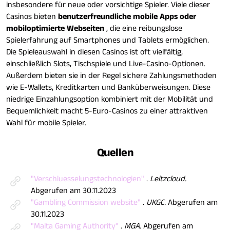
insbesondere für neue oder vorsichtige Spieler. Viele dieser
Casinos bieten
benutzerfreundliche mobile Apps oder
mobiloptimierte Webseiten
, die eine reibungslose
Spielerfahrung auf Smartphones und Tablets ermöglichen.
Die Spieleauswahl in diesen Casinos ist oft vielfältig,
einschließlich Slots, Tischspiele und Live-Casino-Optionen.
Außerdem bieten sie in der Regel sichere Zahlungsmethoden
wie E-Wallets, Kreditkarten und Banküberweisungen. Diese
niedrige Einzahlungsoption kombiniert mit der Mobilität und
Bequemlichkeit macht 5-Euro-Casinos zu einer attraktiven
Wahl für mobile Spieler.
Quellen
"Verschluesselungstechnologien"
.
Leitzcloud.
Abgerufen am 30.11.2023
"Gambling Commission website"
.
UKGC.
Abgerufen am
30.11.2023
"Malta Gaming Authority"
.
MGA.
Abgerufen am