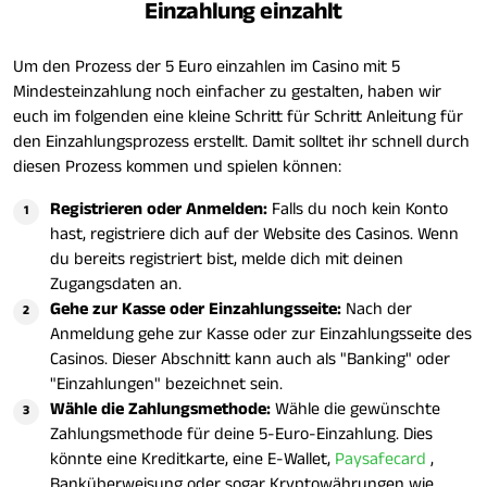
Einzahlung
einzahlt
Um den Prozess der 5 Euro einzahlen im Casino mit 5
Mindesteinzahlung noch einfacher zu gestalten, haben wir
euch im folgenden eine kleine Schritt für Schritt Anleitung für
den Einzahlungsprozess erstellt. Damit solltet ihr schnell durch
diesen Prozess kommen und spielen können:
Registrieren oder Anmelden:
Falls du noch kein Konto
hast, registriere dich auf der Website des Casinos. Wenn
du bereits registriert bist, melde dich mit deinen
Zugangsdaten an.
Gehe zur Kasse oder Einzahlungsseite:
Nach der
Anmeldung gehe zur Kasse oder zur Einzahlungsseite des
Casinos. Dieser Abschnitt kann auch als "Banking" oder
"Einzahlungen" bezeichnet sein.
Wähle die Zahlungsmethode:
Wähle die gewünschte
Zahlungsmethode für deine 5-Euro-Einzahlung. Dies
könnte eine Kreditkarte, eine E-Wallet,
Paysafecard
,
Banküberweisung oder sogar Kryptowährungen wie