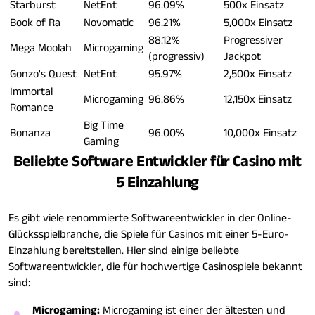
Starburst
NetEnt
96.09%
500x Einsatz
Book of Ra
Novomatic
96.21%
5,000x Einsatz
88.12%
Progressiver
Mega Moolah
Microgaming
(progressiv)
Jackpot
Gonzo's Quest
NetEnt
95.97%
2,500x Einsatz
Immortal
Microgaming
96.86%
12,150x Einsatz
Romance
Big Time
Bonanza
96.00%
10,000x Einsatz
Gaming
Beliebte Software Entwickler für Casino mit
5 Einzahlung
Es gibt viele renommierte Softwareentwickler in der Online-
Glücksspielbranche, die Spiele für Casinos mit einer 5-Euro-
Einzahlung bereitstellen. Hier sind einige beliebte
Softwareentwickler, die für hochwertige Casinospiele bekannt
sind:
Microgaming:
Microgaming ist einer der ältesten und