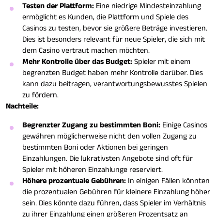
Testen der Plattform:
Eine niedrige Mindesteinzahlung
ermöglicht es Kunden, die Plattform und Spiele des
Casinos zu testen, bevor sie größere Beträge investieren.
Dies ist besonders relevant für neue Spieler, die sich mit
dem Casino vertraut machen möchten.
Mehr Kontrolle über das Budget:
Spieler mit einem
begrenzten Budget haben mehr Kontrolle darüber. Dies
kann dazu beitragen, verantwortungsbewusstes Spielen
zu fördern.
Nachteile:
Begrenzter Zugang zu bestimmten Boni:
Einige Casinos
gewähren möglicherweise nicht den vollen Zugang zu
bestimmten Boni oder Aktionen bei geringen
Einzahlungen. Die lukrativsten Angebote sind oft für
Spieler mit höheren Einzahlunge reserviert.
Höhere prozentuale Gebühren:
In einigen Fällen könnten
die prozentualen Gebühren für kleinere Einzahlung höher
sein. Dies könnte dazu führen, dass Spieler im Verhältnis
zu ihrer Einzahlung einen größeren Prozentsatz an