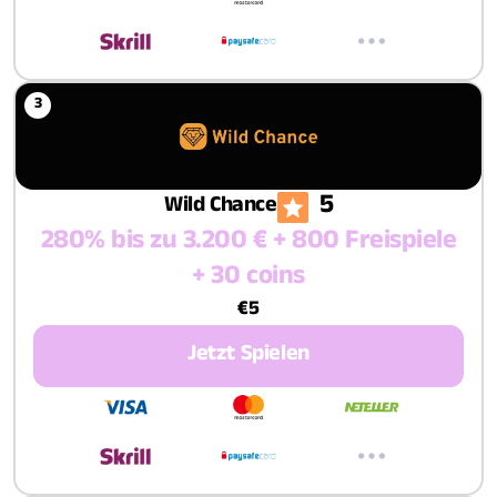
5
Wild Chance
280% bis zu 3.200 € + 800 Freispiele
+ 30 coins
€5
Jetzt Spielen