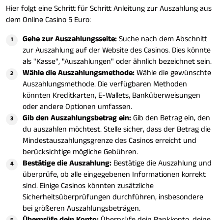
Hier folgt eine Schritt für Schritt Anleitung zur Auszahlung aus
dem Online Casino 5 Euro:
Gehe zur Auszahlungsseite:
Suche nach dem Abschnitt
zur Auszahlung auf der Website des Casinos. Dies könnte
als "Kasse", "Auszahlungen" oder ähnlich bezeichnet sein.
Wähle die Auszahlungsmethode:
Wähle die gewünschte
Auszahlungsmethode. Die verfügbaren Methoden
könnten Kreditkarten, E-Wallets, Banküberweisungen
oder andere Optionen umfassen.
Gib den Auszahlungsbetrag ein:
Gib den Betrag ein, den
du auszahlen möchtest. Stelle sicher, dass der Betrag die
Mindestauszahlungsgrenze des Casinos erreicht und
berücksichtige mögliche Gebühren.
Bestätige die Auszahlung:
Bestätige die Auszahlung und
überprüfe, ob alle eingegebenen Informationen korrekt
sind. Einige Casinos könnten zusätzliche
Sicherheitsüberprüfungen durchführen, insbesondere
bei größeren Auszahlungsbeträgen.