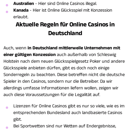
Australien
- Hier sind Online Casinos illegal.
Kanada
- Hier ist Online Glücksspiel mit Konzession
erlaubt.
Aktuelle Regeln für Online Casinos in
Deutschland
Auch, wenn
in Deutschland mittlerweile Unternehmen mit
einer gültigen Konzession
auch außerhalb von Schleswig
Holstein nach dem neuen Glücksspielgesetz Poker und andere
Glücksspiele anbieten dürfen, gibt es doch noch einige
Sonderregeln zu beachten. Diese betreffen nicht die deutsche
Spieler in den Casinos, sondern nur die Betreiber. Da wir
allerdings umfasse Informationen liefern wollen, zeigen wir
auch diese Voraussetzungen für die Legalität auf.
Lizenzen für Online Casinos gibt es nur so viele, wie es im
entsprechenden Bundesland auch landbasierte Casinos
gibt.
Bei Sportwetten sind nur Wetten auf Endergebnisse,