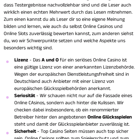
dass Testergebnisse nachvollziehbar sind und die Leser auch
Aktuelle Regeln für Online Casinos in Deutschland
wirklich einen echten Mehrwert durch das Lesen mitnehmen.
Zum einen kannst du als Leser dir so eine eigene Meinung
Was ist verboten und welche Strafen drohen?
bilden und lernen, wie auch du selbst Online Casinos und
Online Slots zuverlässig bewerten kannst, zum anderen siehst
Die Zukunft des Glücksspiels in Deutschland
du, wo wir Schwerpunkte setzen und welche Aspekte uns
besonders wichtig sind.
Beliebte Zahlungsmethoden bei Online Casinos in
Lizenz
- Das
A und O
für ein seriöses Online Casino ist
Deutschland
eine gültige Lizenz von einer anerkannten Lizenzbehörde.
Wegen der europäischen Dienstleistungsfreiheit sind in
In der heutigen Welt des Glücksspiels ist die
Deutschland auch Anbieter mit einer Lizenz von
Bedeutung von Casinos mit niedrigen
europäischen Glücksspielbehörden anerkannt.
Einzahlungsbeträgen nicht zu unterschätzen
Seriosität
- Wir schauen nicht nur auf die Fassade eines
Online CAsinos, sondern auch hinter die Kulissen. Wir
checken dabei insbesondere, ob ein renommierter
Die Gefahren der Glücksspielsucht
Betreiber hinter den angebotenen
Online Glücksspielen
steht und damit der Glücksspielanbieter zuverlässig ist.
Referenzen
Sicherheit
- Top Casino Seiten müssen auch top sicher