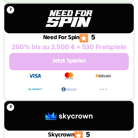
5
Need For Spin
260% bis zu 2.500 € + 530 Freispiele
Jetzt Spielen
5
Skycrown