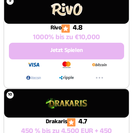
4.8
Rivo
1000% bis zu €10,000
Jetzt Spielen
4.7
Drakaris
450 % bis zu 4.500 EUR + 450