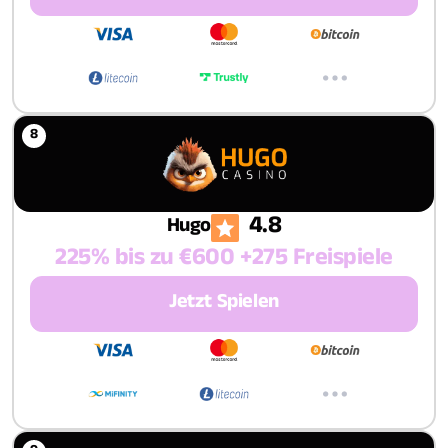
4.8
Hugo
225% bis zu €600 +275 Freispiele
Jetzt Spielen