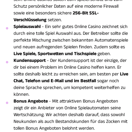
sein. Online Casinos sollten zum Spielerschutz und zum
Fazit
Schutz persönlicher Daten auf eine moderne Firewall
sowie eine besonders sichere
256-Bit SSL-
FAQ
Verschlüsselung
setzen.
Spielauswahl
- Ein sehr gutes Online Casino zeichnet sich
durch eine tolle Spiel Auswahl aus. Der Betreiber sollte die
perfekte Mischung zwischen bekannten Automatenspiele
und neuen aufregenden Spielen finden. Zudem sollte es
Live Spiele, Sportwetten und Tischspiele
geben.
Kundensupport
- Der Kundensupport ist der einzige, der
dir bei einem Problem im Online Casino helfen kann. Er
sollte deshalb leicht zu erreichen sein, am besten per
Live
Chat, Telefon und E-Mail und im Bestfall
sogar noch
deine Sprache sprechen, um kompetent weiterhelfen zu
können.
Bonus Angebote
- Mit attraktiven Bonus Angeboten
zeigt dir ein Anbieter von Online Spielautomaten seine
Wertschätzung. Wir achten deshalb darauf, dass sowohl
Neukunden als auch Bestandskunden für das Zocken mit
tollen Bonus Angeboten belohnt werden.