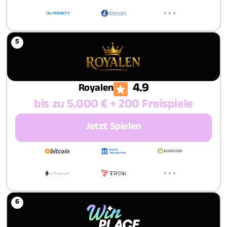
4.9
Royalen
bis zu 5,000 € + 200 Freispiele
Jetzt Spielen