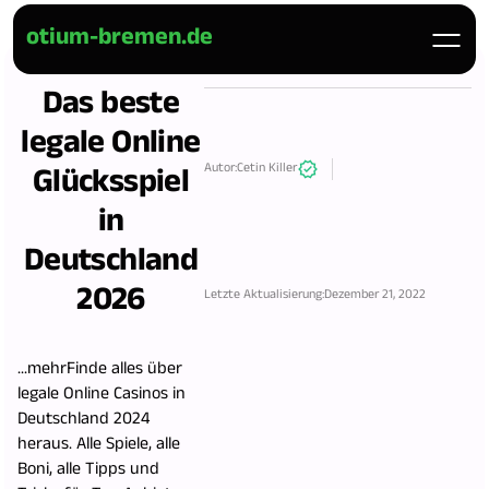
otium-bremen.de
Das beste
legale Online
Glücksspiel
Autor:
Cetin Killer
in
Deutschland
2026
Letzte Aktualisierung:
Dezember 21, 2022
...mehr
Finde alles über
legale Online Casinos in
Deutschland 2024
heraus. Alle Spiele, alle
Boni, alle Tipps und