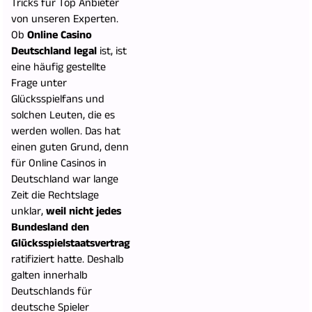
Tricks für Top Anbieter
von unseren Experten.
Ob
Online Casino
Deutschland legal
ist, ist
eine häufig gestellte
Frage unter
Glücksspielfans und
solchen Leuten, die es
werden wollen. Das hat
einen guten Grund, denn
für Online Casinos in
Deutschland war lange
Zeit die Rechtslage
unklar,
weil nicht jedes
Bundesland den
Glücksspielstaatsvertrag
ratifiziert hatte. Deshalb
galten innerhalb
Deutschlands für
deutsche Spieler