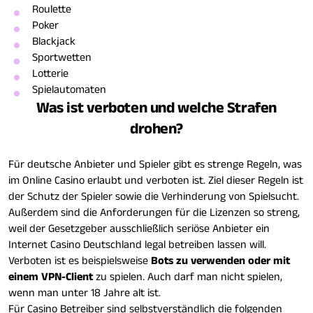
Roulette
Poker
Blackjack
Sportwetten
Lotterie
Spielautomaten
Was ist verboten und welche Strafen
drohen?
Für deutsche Anbieter und Spieler gibt es strenge Regeln, was
im Online Casino erlaubt und verboten ist. Ziel dieser Regeln ist
der Schutz der Spieler sowie die Verhinderung von Spielsucht.
Außerdem sind die Anforderungen für die Lizenzen so streng,
weil der Gesetzgeber ausschließlich seriöse Anbieter ein
Internet Casino Deutschland legal betreiben lassen will.
Verboten ist es beispielsweise
Bots zu verwenden oder mit
einem VPN-Client
zu spielen. Auch darf man nicht spielen,
wenn man unter 18 Jahre alt ist.
Für Casino Betreiber sind selbstverständlich die folgenden