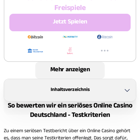
Freispiele
Jetzt Spielen
Mehr anzeigen
Inhaltsverzeichnis
So bewerten wir ein seriöses Online Casino
So bewerten wir ein seriöses Online Casino
Deutschland - Testkriterien
Deutschland - Testkriterien
Zu einem seriösen Testbericht über ein Online Casino gehört
Sind Online Casinos in Deutschland legal?
es, dass man seine Testkriterien offenlegt. Das sorgt dafür,