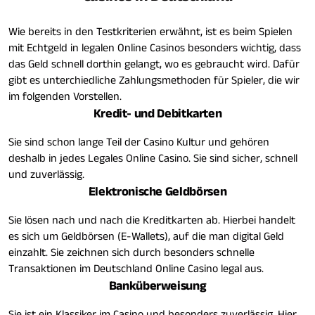
Wie bereits in den Testkriterien erwähnt, ist es beim Spielen
mit Echtgeld in legalen Online Casinos besonders wichtig, dass
das Geld schnell dorthin gelangt, wo es gebraucht wird. Dafür
gibt es unterchiedliche Zahlungsmethoden für Spieler, die wir
im folgenden Vorstellen.
Kredit- und Debitkarten
Sie sind schon lange Teil der Casino Kultur und gehören
deshalb in jedes Legales Online Casino. Sie sind sicher, schnell
und zuverlässig.
Elektronische Geldbörsen
Sie lösen nach und nach die Kreditkarten ab. Hierbei handelt
es sich um Geldbörsen (E-Wallets), auf die man digital Geld
einzahlt. Sie zeichnen sich durch besonders schnelle
Transaktionen im Deutschland Online Casino legal aus.
Banküberweisung